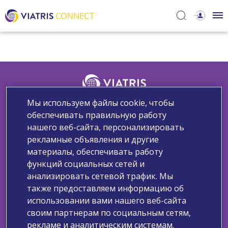
Мы используем файлы cookie, чтобы
Узнайте больше о нас
обеспечивать правильную работу
нашего веб-сайта, персонализировать
Свяжитесь с нами
Сообщите о нежелательном явлении
рекламные объявления и другие
Запрос медицинской информации
материалы, обеспечивать работу
Политика обработки персональных данных
функций социальных сетей и
Уведомление компании Viatris о файлах cookie
анализировать сетевой трафик. Мы
Условия использования
также предоставляем информацию об
использовании вами нашего веб-сайта
Copyright ©2025 Viatris. Все права защищены.
своим партнерам по социальным сетям,
Информация, предоставленная выше, предназначена только
рекламе и аналитическим системам.