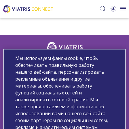
Мы используем файлы cookie, чтобы
Узнайте больше о нас
обеспечивать правильную работу
нашего веб-сайта, персонализировать
Свяжитесь с нами
Сообщите о нежелательном явлении
рекламные объявления и другие
Запрос медицинской информации
материалы, обеспечивать работу
Политика обработки персональных данных
функций социальных сетей и
Уведомление компании Viatris о файлах cookie
анализировать сетевой трафик. Мы
Условия использования
также предоставляем информацию об
использовании вами нашего веб-сайта
Copyright ©2025 Viatris. Все права защищены.
своим партнерам по социальным сетям,
Информация, предоставленная выше, предназначена только
рекламе и аналитическим системам.