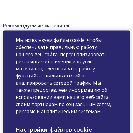
Рекомендуемые материалы
Мы используем файлы cookie, чтобы
Общая характеристика лекарственного препарата
обеспечивать правильную работу
Ознакомьтесь подробнее
нашего веб-сайта, персонализировать
с инструкцией по
рекламные объявления и другие
применению
материалы, обеспечивать работу
Читать
функций социальных сетей и
анализировать сетевой трафик. Мы
также предоставляем информацию об
использовании вами нашего веб-сайта
своим партнерам по социальным сетям,
Механизм действия
рекламе и аналитическим системам.
Механизм действия:
конструктор решений в
Настройки файлов cookie
терапии остеоартрита и