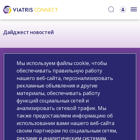
Дайджест новостей
Мы используем файлы cookie, чтобы
обеспечивать правильную работу
нашего веб-сайта, персонализировать
Узнайте больше о нас
рекламные объявления и другие
Свяжитесь с нами
Сообщите о нежелательном явлении
материалы, обеспечивать работу
Запрос медицинской информации
функций социальных сетей и
Политика обработки персональных данных
анализировать сетевой трафик. Мы
Уведомление компании Viatris о файлах cookie
также предоставляем информацию об
Условия использования
использовании вами нашего веб-сайта
своим партнерам по социальным сетям,
Copyright ©2025 Viatris. Все права защищены.
рекламе и аналитическим системам.