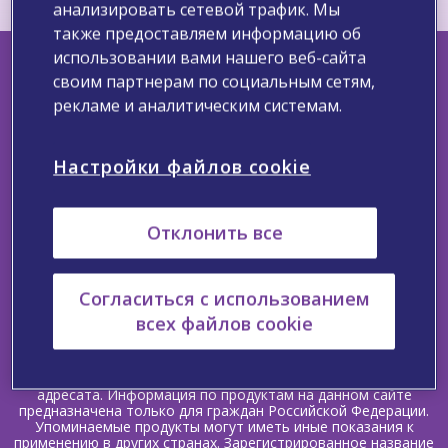
анализировать сетевой трафик. Мы
также предоставляем информацию об
использовании вами нашего веб-сайта
своим партнерам по социальным сетям,
рекламе и аналитическим системам.
Узнайте больше о нас
Настройки файлов cookie
Свяжитесь с нами
Сообщите о нежелательном явлении
Запрос медицинской информации
Политика обработки персональных данных
Отклонить все
Уведомление компании Viatris о файлах cookie
Условия использования
Согласиться с использованием
Copyright ©2025 Viatris. Все права защищены.
всех файлов cookie
Информация, предоставленная выше, предназначена только
для специалистов здравоохранения РФ и не должна быть
копирована или передана кому-либо, кроме исходного
адресата. Информация по продуктам на данном сайте
предназначена только для граждан Российской Федерации.
Упоминаемые продукты могут иметь иные показания к
применению в других странах. Зарегистрированное название