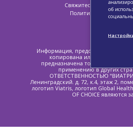
анализиро
Свяжитесь с нами
Со
об исполь
Политика обработки п
социальны
Настройк
Информация, предоставленная выш
копирована или передана ком
предназначена только для гражд
применению в других стр
ОТВЕТСТВЕННОСТЬЮ "ВИАТРИС". 
Ленинградский. д. 72, к.4, этаж 2, пом
логотип Viatris, логотип Global He
OF CHOICE являются з