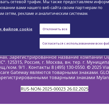
вать сетевой трафик. Мы также предоставляем инфор
общите о нежелательном явлении
Запрос м
зовании вами нашего веб-сайта своим партнерам по
ерсональных данных
Уведомление компании V
м сетям, рекламе и аналитическим системам.
Условия использования
и файлов cookie
Отклонить все
Copyright ©2025 Viatris. Все права защищены.
е, предназначена только для специалистов здр
Согласиться с использованием всех фай
у-либо, кроме исходного адресата. Информация 
ан Российской Федерации. Упоминаемые продук
анах. Зарегистрированное название компании
125315, Россия, г. Москва, вн. тер. г. Муницип
ещ./ком. 9/1 . Контакты 8 (495) 130-0550. © 2025 Vi
althcare Gateway являются товарными знаками. 
арегистрированными товарными знаками Mylan In
RUS-NON-2025-00023 26.02.2025