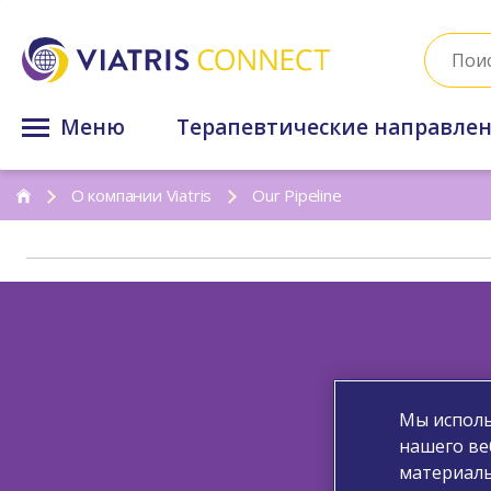
Меню
Терапевтические направле
О компании Viatris
Our Pipeline
Мы исполь
нашего ве
материалы