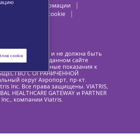
мацию
едицинской информации
iatris о файлах cookie
авоохранения РФ и не должна быть
лов cookie
по продуктам на данном сайте
ты могут иметь иные показания к
 ОБЩЕСТВО С ОГРАНИЧЕННОЙ
альный округ Аэропорт, пр-кт.
atris Inc. Все права защищены. VIATRIS,
GLOBAL HEALTHCARE GATEWAY и PARTNER
c., компании Viatris.