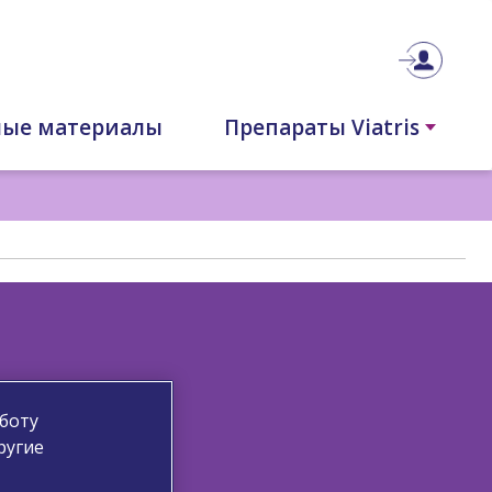
ные материалы
Препараты Viatris
боту
ругие