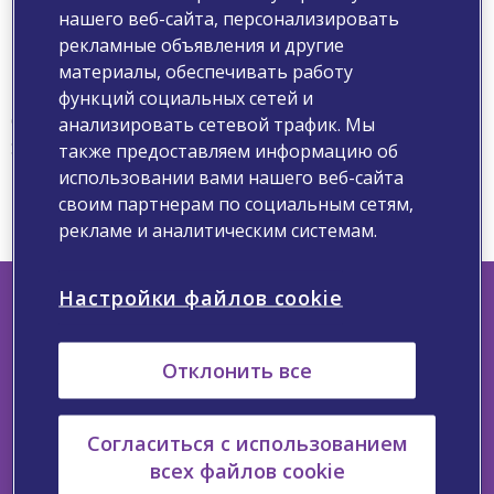
500
нашего веб-сайта, персонализировать
рекламные объявления и другие
материалы, обеспечивать работу
функций социальных сетей и
Oops, Something went wrong.
анализировать сетевой трафик. Мы
Server Error 500. We Apologise and are fixing the
также предоставляем информацию об
problem. Please try at a later stage.
использовании вами нашего веб-сайта
своим партнерам по социальным сетям,
Go Back
рекламе и аналитическим системам.
Настройки файлов cookie
Отклонить все
Узнайте больше о нас
Свяжитесь с нами
Сообщите о нежелательном явлении
Согласиться с использованием
Запрос медицинской информации
всех файлов cookie
Политика обработки персональных данных