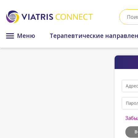
Меню
Терапевтические направле
Адрес
Паро
Забы
В